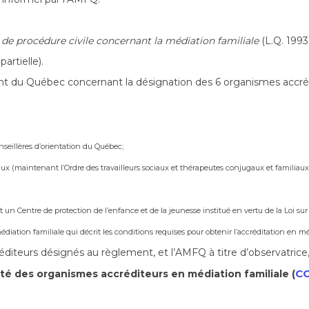
 de procédure civile concernant la médiation familiale
(L.Q. 1993,
artielle).
 du Québec concernant la désignation des 6 organismes accrédi
onseillères d’orientation du Québec;
ciaux (maintenant l’Ordre des travailleurs sociaux et thérapeutes conjugaux et familiau
n Centre de protection de l’enfance et de la jeunesse institué en vertu de la Loi sur les
iation familiale qui décrit les conditions requises pour obtenir l’accréditation en méd
réditeurs désignés au règlement, et l’AMFQ à titre d’observatric
C
té des organismes accréditeurs en médiation familiale (