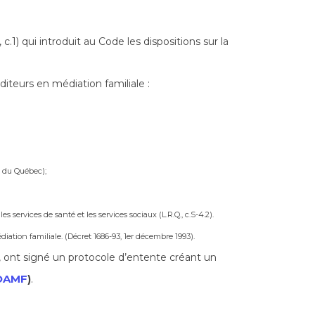
 c.1) qui introduit au Code les dispositions sur la
teurs en médiation familiale :
x du Québec);
 services de santé et les services sociaux (L.R.Q., c.S-4.2).
iation familiale. (Décret 1686-93, 1er décembre 1993).
e, ont signé un protocole d’entente créant un
OAMF
)
.