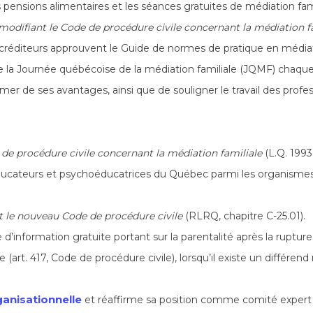
ensions alimentaires et les séances gratuites de médiation fami
 modifiant le Code de procédure civile concernant la médiation f
accréditeurs approuvent le Guide de normes de pratique en médiati
la Journée québécoise de la médiation familiale (JQMF) chaque p
former de ses avantages, ainsi que de souligner le travail des prof
 de procédure civile concernant la médiation familiale
(L.Q. 1993, 
ducateurs et psychoéducatrices du Québec parmi les organismes
nt le nouveau Code de procédure civile
(RLRQ, chapitre C-25.01).
d’information gratuite portant sur la parentalité après la rupture
(art. 417, Code de procédure civile), lorsqu’il existe un différend 
ganisationnelle
et réaffirme sa position comme comité expert 