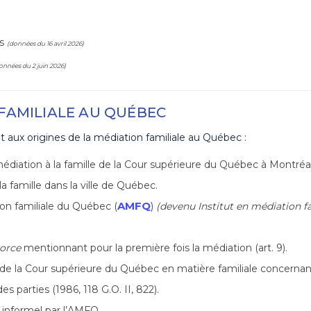
rs
(données du 16 avril 2026)
onnées du 2 juin 2026)
 FAMILIALE AU QUÉBEC
t aux origines de la médiation familiale au Québec :
médiation à la famille de la Cour supérieure du Québec à Montré
a famille dans la ville de Québec.
AMFQ
ion familiale du Québec (
)
(devenu Institut en médiation f
vorce
mentionnant pour la première fois la médiation (art. 9).
de la Cour supérieure du Québec en matière familiale concernant
 parties (1986, 118 G.O. II, 822).
informel par l’AMFQ.