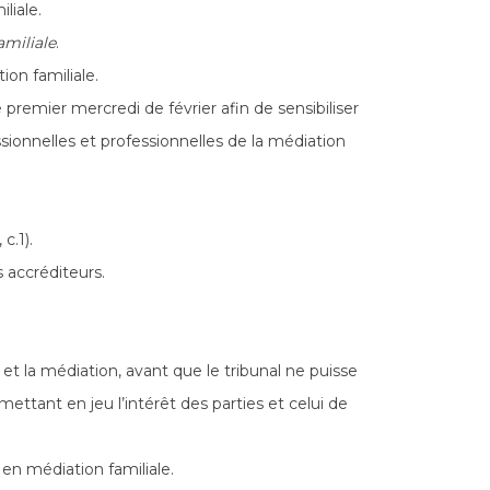
liale.
amiliale
.
on familiale.
remier mercredi de février afin de sensibiliser
essionnelles et professionnelles de la médiation
c.1).
 accréditeurs.
 et la médiation, avant que le tribunal ne puisse
mettant en jeu l’intérêt des parties et celui de
en médiation familiale.